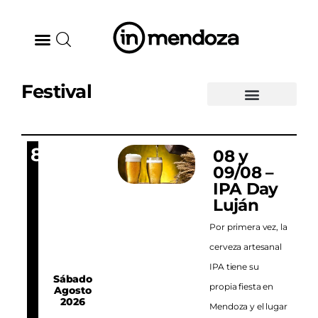
Festival
BODEGAS
GASTRONOMÍA
8
08 y
09/08 –
ARTE & CULTURA
IPA Day
Luján
MÚSICA
Por primera vez, la
DÓNDE IR
cerveza artesanal
IPA tiene su
Sábado
TENDENCIAS
propia fiesta en
Agosto
2026
Mendoza y el lugar
ARQ & DISEÑO