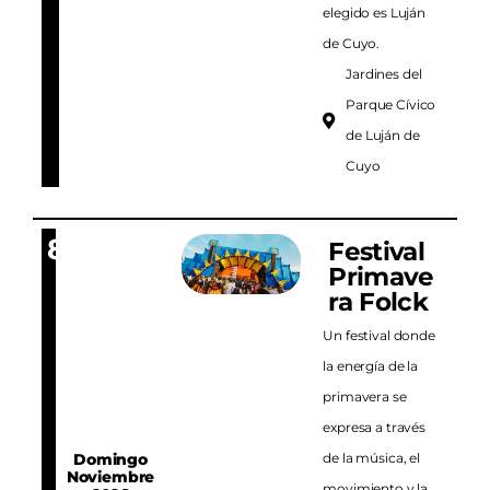
elegido es Luján
de Cuyo.
AGENDA
Jardines del
Parque Cívico
de Luján de
Cuyo
8
Festival
Primave
ra Folck
Un festival donde
la energía de la
primavera se
expresa a través
Domingo
de la música, el
Noviembre
movimiento y la