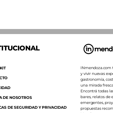
TITUCIONAL
INmendoza.com te
KIT
y vivir nuevas exp
CTO
gastronomía, cost
una mirada fresca,
CIDAD
Encontrá todas la
bares, relatos de 
A DE NOSOTROS
emergentes, proy
CAS DE SEGURIDAD Y PRIVACIDAD
propuestas recom