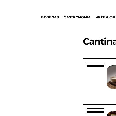
BODEGAS
BODEGAS
GASTRONOMÍA
ARTE & CU
GASTRONOMÍA
ARTE & CULTURA
Cantin
MÚSICA
DÓNDE IR
TENDENCIAS
ARQ & DISEÑO
AGENDA