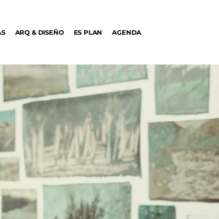
AS
ARQ & DISEÑO
ES PLAN
AGENDA