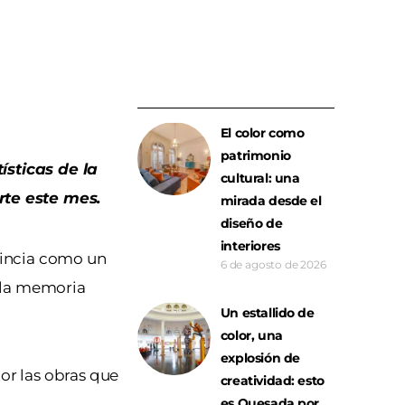
El color como
patrimonio
ísticas de la
cultural: una
rte este mes.
mirada desde el
diseño de
interiores
vincia como un
6 de agosto de 2026
n la memoria
Un estallido de
color, una
explosión de
or las obras que
creatividad: esto
es Quesada por