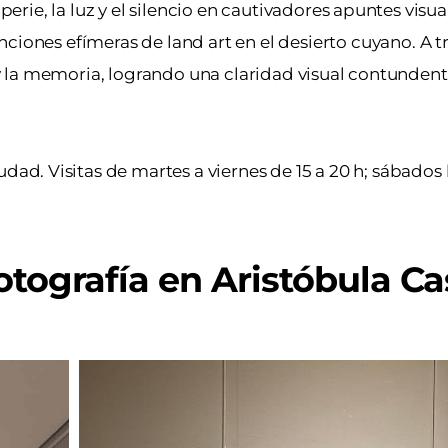
mperie, la luz y el silencio en cautivadores apuntes visu
ones efímeras de land art en el desierto cuyano. A tra
d y la memoria, logrando una claridad visual contundent
udad. Visitas de martes a viernes de 15 a 20 h; sábados 
fotografía en Aristóbula C