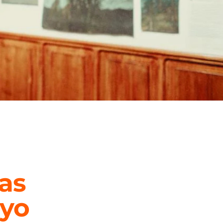
as
ayo