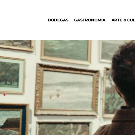
BODEGAS
BODEGAS
GASTRONOMÍA
ARTE & CU
GASTRONOMÍA
ARTE & CULTURA
MÚSICA
DÓNDE IR
TENDENCIAS
ARQ & DISEÑO
AGENDA