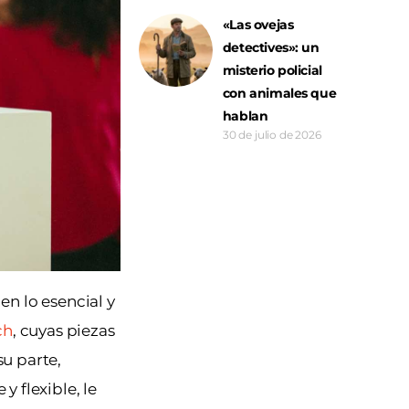
«Las ovejas
detectives»: un
misterio policial
con animales que
hablan
30 de julio de 2026
n lo esencial y
ch
, cuyas piezas
u parte,
y flexible, le