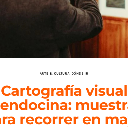
ARTE & CULTURA
DÓNDE IR
Cartografía visual
endocina: muestr
ra recorrer en m