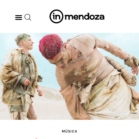
BODEGAS
GASTRONOMÍA
ARTE & CULTURA
MÚSICA
DÓNDE IR
TENDENCIAS
MÚSICA
ARQ & DISEÑO