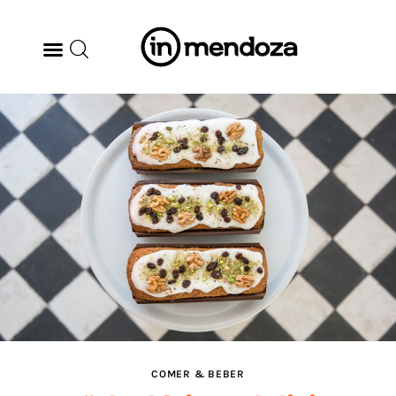
BODEGAS
GASTRONOMÍA
ARTE & CULTURA
MÚSICA
DÓNDE IR
TENDENCIAS
COMER & BEBER
ARQ & DISEÑO