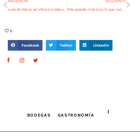
ANTERIOR
SIGUIENTE
Luna de Nieve: así influirá a cada uno de los signos zodiacales
Más grande, más loco: lo que nos espera en la nueva entrega de The White Lotus
0
Facebook
Twitter
LinkedIn
BODEGAS
GASTRONOMÍA