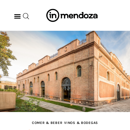
BODEGAS
GASTRONOMÍA
ARTE & CULTURA
MÚSICA
DÓNDE IR
TENDENCIAS
COMER & BEBER
VINOS & BODEGAS
ARQ & DISEÑO