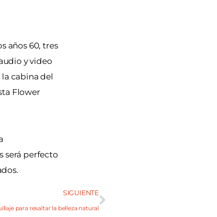
s años 60, tres
 audio y video
 la cabina del
esta Flower
a
s será perfecto
ados.
SIGUIENTE
llaje para resaltar la belleza natural