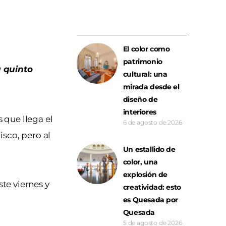
El color como
patrimonio
u quinto
cultural: una
mirada desde el
diseño de
interiores
s que llega el
6 de agosto de 2026
isco, pero al
Un estallido de
color, una
explosión de
te viernes y
creatividad: esto
es Quesada por
Quesada
5 de agosto de 2026