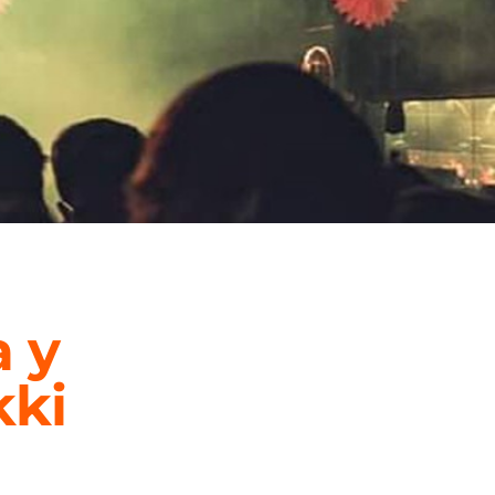
a y
kki