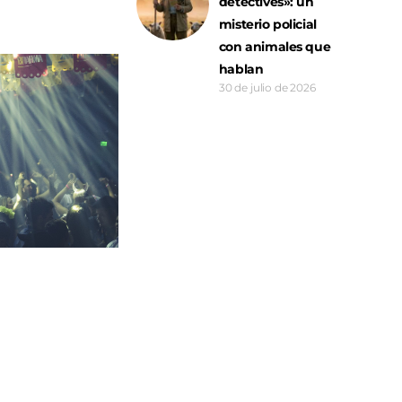
detectives»: un
misterio policial
con animales que
hablan
30 de julio de 2026