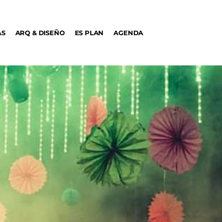
AS
ARQ & DISEÑO
ES PLAN
AGENDA