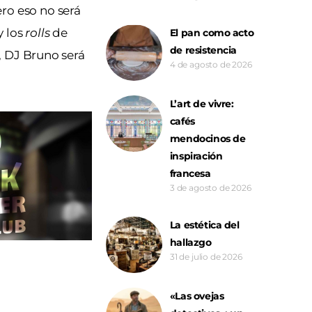
ero eso no será
y los
rolls
de
El pan como acto
de resistencia
, DJ Bruno será
4 de agosto de 2026
L’art de vivre:
cafés
mendocinos de
inspiración
francesa
3 de agosto de 2026
La estética del
hallazgo
31 de julio de 2026
«Las ovejas