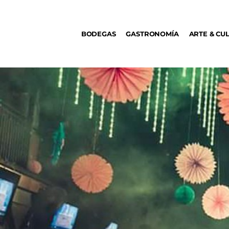
BODEGAS
BODEGAS
GASTRONOMÍA
ARTE & CU
GASTRONOMÍA
ARTE & CULTURA
MÚSICA
DÓNDE IR
TENDENCIAS
ARQ & DISEÑO
AGENDA