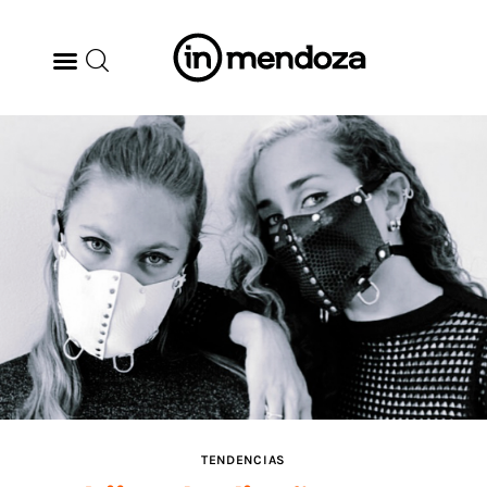
BODEGAS
GASTRONOMÍA
ARTE & CULTURA
MÚSICA
DÓNDE IR
TENDENCIAS
TENDENCIAS
ARQ & DISEÑO