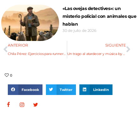
«Las ovejas detectives»: un
misterio policial con animales que
hablan
30 de julio de 2026
ANTERIOR
SIGUIENTE
Chila Pérez: Ejercicios para runners en casa
Un trago al atardecer y música by Dj Malcriado
0
Facebook
Twitter
LinkedIn