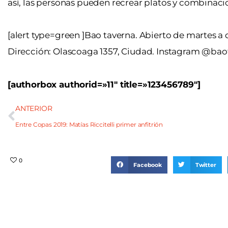
así, las personas pueden recrear platos y combinaci
[alert type=green ]Bao taverna. Abierto de martes a 
Dirección: Olascoaga 1357, Ciudad. Instagram @baot
[authorbox authorid=»11″ title=»123456789″]
ANTERIOR
Entre Copas 2019: Matías Riccitelli primer anfitrión
0
Facebook
Twitter