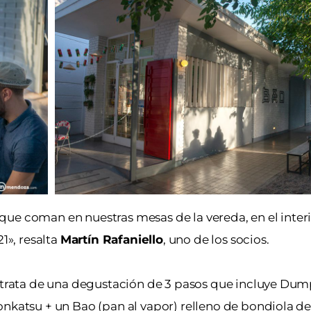
ue coman en nuestras mesas de la vereda, en el interio
1», resalta
Martín Rafaniello
, uno de los socios.
e trata de una degustación de 3 pasos que incluye Dum
onkatsu + un Bao (pan al vapor) relleno de bondiola d