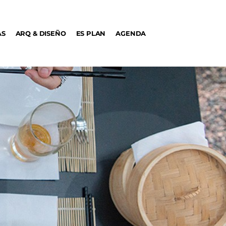
AS
ARQ & DISEÑO
ES PLAN
AGENDA