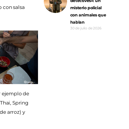
detectives»: un
 con salsa
misterio policial
con animales que
hablan
30 de julio de 2026
or ejemplo de
Thai, Spring
de arroz) y