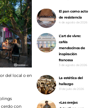
El pan como acto
de resistencia
4 de agosto de 2026
L’art de vivre:
cafés
mendocinos de
inspiración
francesa
3 de agosto de 2026
r del local o en
La estética del
hallazgo
31 de julio de 2026
plings
«Las ovejas
e cerdo con