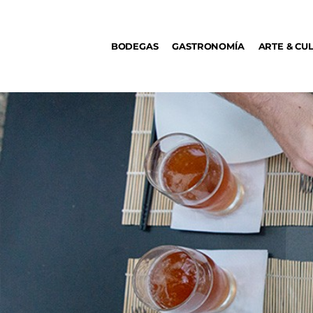
BODEGAS
BODEGAS
GASTRONOMÍA
ARTE & CU
GASTRONOMÍA
ARTE & CULTURA
MÚSICA
DÓNDE IR
TENDENCIAS
ARQ & DISEÑO
AGENDA