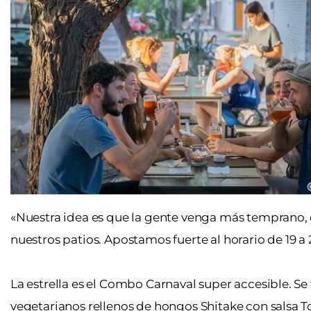
«Nuestra idea es que la gente venga más temprano, q
nuestros patios. Apostamos fuerte al horario de 19 a 2
La estrella es el Combo Carnaval super accesible. S
vegetarianos rellenos de hongos Shitake con salsa T