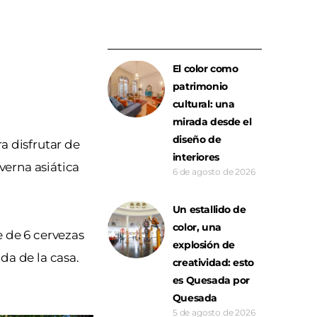
El color como
patrimonio
cultural: una
mirada desde el
diseño de
a disfrutar de
interiores
verna asiática
6 de agosto de 2026
Un estallido de
color, una
e de 6 cervezas
explosión de
da de la casa.
creatividad: esto
es Quesada por
Quesada
5 de agosto de 2026