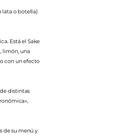
 lata o botella)
ica. Está el Sake
, limón, una
ro con un efecto
de distintas
stronómica»,
as de su menú y