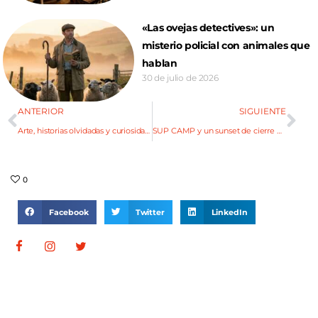
«Las ovejas detectives»: un
misterio policial con animales que
hablan
30 de julio de 2026
ANTERIOR
SIGUIENTE
Arte, historias olvidadas y curiosidades del Parque
SUP CAMP y un sunset de cierre en Potrerillos
0
Facebook
Twitter
LinkedIn