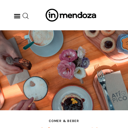
BODEGAS
GASTRONOMÍA
ARTE & CULTURA
MÚSICA
DÓNDE IR
TENDENCIAS
COMER & BEBER
ARQ & DISEÑO