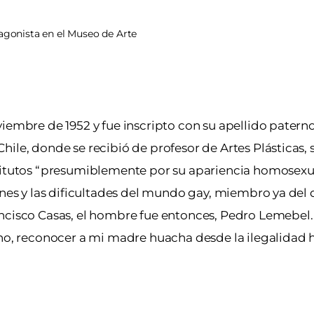
agonista en el Museo de Arte
viembre de 1952 y fue inscripto con su apellido patern
ile, donde se recibió de profesor de Artes Plásticas, 
titutos “presumiblemente por su apariencia homosexual
genes y las dificultades del mundo gay, miembro ya del
ancisco Casas, el hombre fue entonces, Pedro Lemebel.
erno, reconocer a mi madre huacha desde la ilegalidad