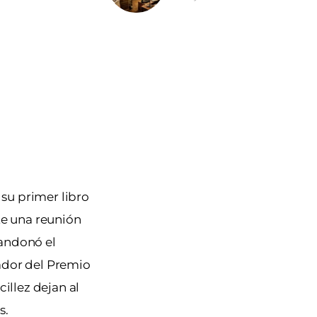
su primer libro
te una reunión
bandonó el
nador del Premio
illez dejan al
s.