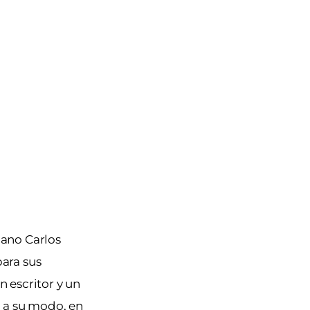
cano Carlos
para sus
n escritor y un
n a su modo, en