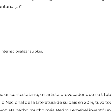
ntaño (…)”.
internacionalizar su obra.
ue un contestatario, un artista provocador que no titu
o Nacional de la Literatura de su país en 2014, tuvo t
n voz. Ha hecho mucho más. Pedro Lemebel inventó un