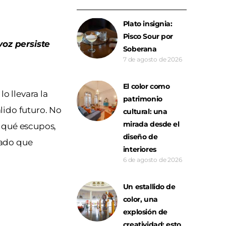
Plato insignia:
Pisco Sour por
voz persiste
Soberana
7 de agosto de 2026
El color como
o llevara la
patrimonio
álido futuro. No
cultural: una
mirada desde el
, qué escupos,
diseño de
nado que
interiores
6 de agosto de 2026
Un estallido de
color, una
explosión de
creatividad: esto