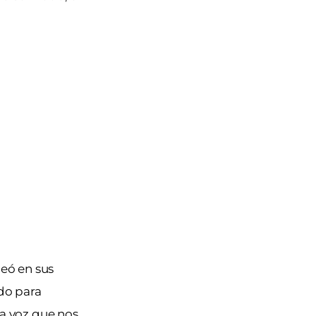
beó en sus
odo para
a voz que nos