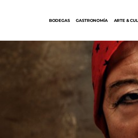
BODEGAS
BODEGAS
GASTRONOMÍA
ARTE & CU
GASTRONOMÍA
ARTE & CULTURA
MÚSICA
DÓNDE IR
TENDENCIAS
ARQ & DISEÑO
AGENDA