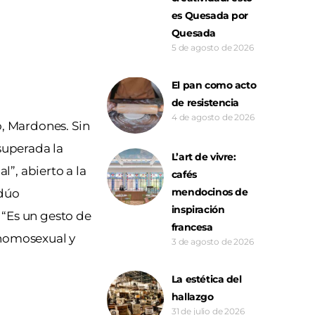
es Quesada por
Quesada
5 de agosto de 2026
El pan como acto
de resistencia
4 de agosto de 2026
o, Mardones. Sin
superada la
L’art de vivre:
”, abierto a la
cafés
mendocinos de
 dúo
inspiración
 “Es un gesto de
francesa
 homosexual y
3 de agosto de 2026
La estética del
hallazgo
31 de julio de 2026