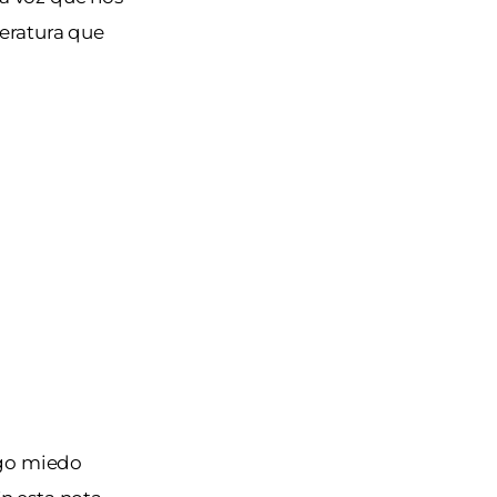
teratura que
engo miedo