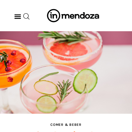
BODEGAS
GASTRONOMÍA
ARTE & CULTURA
MÚSICA
DÓNDE IR
TENDENCIAS
COMER & BEBER
ARQ & DISEÑO