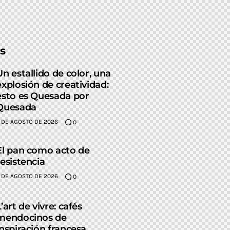
s
Un estallido de color, una
explosión de creatividad:
esto es Quesada por
Quesada
 DE AGOSTO DE 2026
0
El pan como acto de
resistencia
 DE AGOSTO DE 2026
0
L’art de vivre: cafés
mendocinos de
inspiración francesa